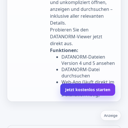
und unkompliziert öffnen,
anzeigen und durchsuchen –
inklusive aller relevanten
Details.
Probieren Sie den
DATANORM-Viewer jetzt
direkt aus.
Funktionen:
DATANORM-Dateien
Version 4 und 5 ansehen
DATANORM-Datei
durchsuchen
Web-App (läuft direkt im
Browser, keine
Jetzt kostenlos starten
Installation nötig)
Anzeige